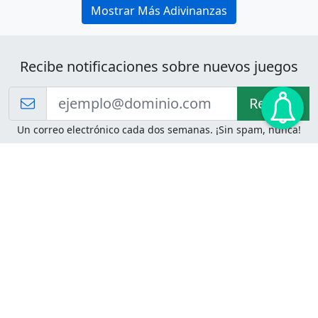
Mostrar Más Adivinanzas
Recibe notificaciones sobre nuevos juegos
Recibir!
Un correo electrónico cada dos semanas. ¡Sin spam, nunca!
Juegos de Lógica
Juegos Mentales
Acertijo de Einstein
2048
Desafíos de Lógica
Pasatiempos
Problemas de Lógica
4 Colores
Juego de Memoria
Pinball
Rompe Todo
Serpientes y Escaleras