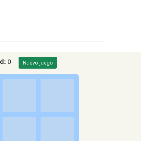
rd:
0
Nuevo juego