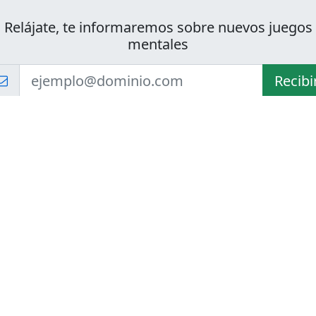
Relájate, te informaremos sobre nuevos juegos
mentales
Recibi
Un correo electrónico cada dos semanas. ¡Sin spam, nunca!
s Mentales
Adivinanzas
Adivinanzas con Respuestas
Adivinanzas Fáciles
iempos
Adivinanzas Difíciles
Adivinanzas para Niños
es
Adivinanzas Inteligentes
de Memoria
Adivinanzas Matematicas
Adivinanzas en Ingles
 Todo
tes y Escaleras
© 2020-202