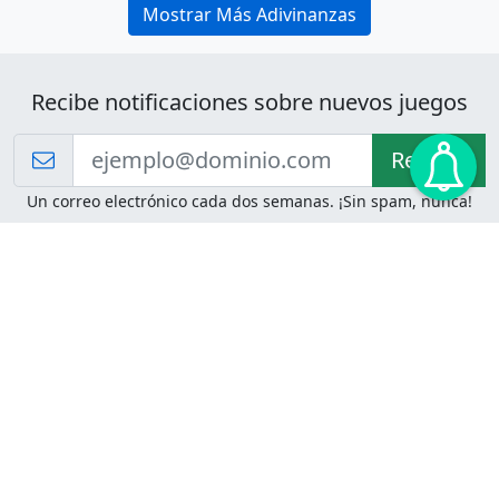
Mostrar Más Adivinanzas
Recibe notificaciones sobre nuevos juegos
Recibir!
Un correo electrónico cada dos semanas. ¡Sin spam, nunca!
Juegos de Lógica
Juegos Mentales
Acertijo de Einstein
2048
Desafíos de Lógica
Pasatiempos
Problemas de Lógica
4 Colores
Juego de Memoria
Pinball
Rompe Todo
Serpientes y Escaleras