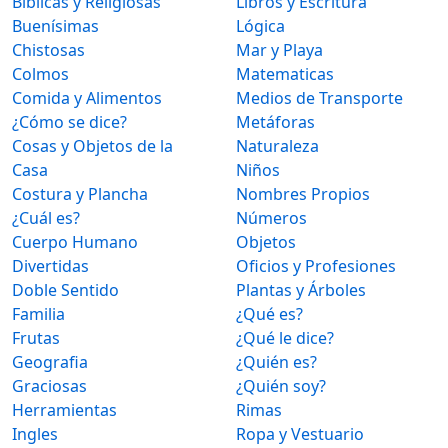
Bíblicas y Religiosas
Libros y Escritura
Buenísimas
Lógica
Chistosas
Mar y Playa
Colmos
Matematicas
Comida y Alimentos
Medios de Transporte
¿Cómo se dice?
Metáforas
Cosas y Objetos de la
Naturaleza
Casa
Niños
Costura y Plancha
Nombres Propios
¿Cuál es?
Números
Cuerpo Humano
Objetos
Divertidas
Oficios y Profesiones
Doble Sentido
Plantas y Árboles
Familia
¿Qué es?
Frutas
¿Qué le dice?
Geografia
¿Quién es?
Graciosas
¿Quién soy?
Herramientas
Rimas
Ingles
Ropa y Vestuario