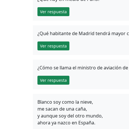
Ver respuesta
¿Qué habitante de Madrid tendrá mayor 
Ver respuesta
¿Cómo se llama el ministro de aviación de
Ver respuesta
Blanco soy como la nieve,
me sacan de una caña,
y aunque soy del otro mundo,
ahora ya nazco en España.