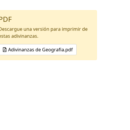
PDF
Descargue una versión para imprimir de
estas adivinanzas.
Adivinanzas de Geografia.pdf