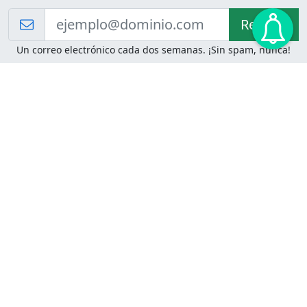
Recibir!
Un correo electrónico cada dos semanas. ¡Sin spam, nunca!
Juegos de Lógica
Juegos Mentales
Acertijo de Einstein
2048
Desafíos de Lógica
Pasatiempos
Problemas de Lógica
4 Colores
Juego de Memoria
Pinball
Rompe Todo
Serpientes y Escaleras
Adivinanzas
Juegos para Imprimir
Adivinanzas con Respuestas
Adivinanzas para Imprimir
Adivinanzas Fáciles
Desafíos de Lógica para
Adivinanzas Difíciles
Imprimir
Adivinanzas para Niños
Problemas de Lógica para