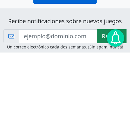
Recibe notificaciones sobre nuevos juegos
Recibir!
Un correo electrónico cada dos semanas. ¡Sin spam, nunca!
Juegos de Lógica
Juegos Mentales
Acertijo de Einstein
2048
Desafíos de Lógica
Pasatiempos
Problemas de Lógica
4 Colores
Juego de Memoria
Pinball
Rompe Todo
Serpientes y Escaleras
Adivinanzas
Juegos para Imprimir