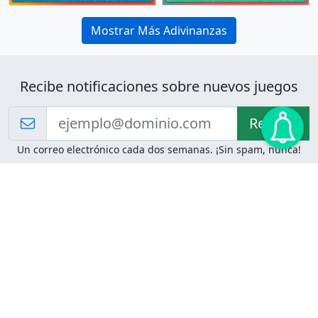
Mostrar Más Adivinanzas
Recibe notificaciones sobre nuevos juegos
Recibir!
Un correo electrónico cada dos semanas. ¡Sin spam, nunca!
Juegos de Lógica
Juegos Mentales
Acertijo de Einstein
2048
Desafíos de Lógica
Pasatiempos
Problemas de Lógica
4 Colores
Juego de Memoria
Pinball
Rompe Todo