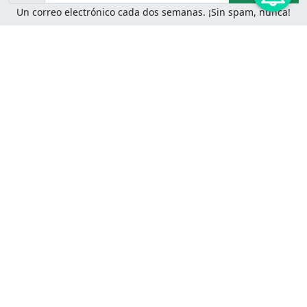
Un correo electrónico cada dos semanas. ¡Sin spam, nunca!
Juegos de Lógica
Juegos Mentales
Acertijo de Einstein
2048
Desafíos de Lógica
Pasatiempos
Problemas de Lógica
4 Colores
Juego de Memoria
Pinball
Rompe Todo
Serpientes y Escaleras
Adivinanzas
Juegos para Imprimir
Adivinanzas con Respuestas
Adivinanzas para Imprimir
Adivinanzas Fáciles
Desafíos de Lógica para
Adivinanzas Difíciles
Imprimir
Adivinanzas para Niños
Problemas de Lógica para
Adivinanzas Inteligentes
Imprimir
Adivinanzas Matematicas