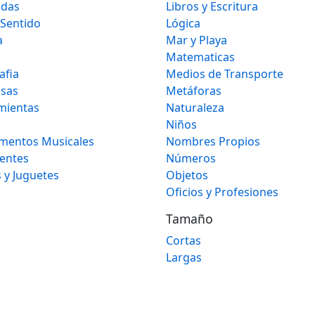
idas
Libros y Escritura
 Sentido
Lógica
a
Mar y Playa
Matematicas
afia
Medios de Transporte
osas
Metáforas
mientas
Naturaleza
Niños
umentos Musicales
Nombres Propios
gentes
Números
 y Juguetes
Objetos
Oficios y Profesiones
Tamaño
Cortas
Largas