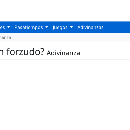
les
Pasatiempos
Juegos
Adivinanzas
inanza
un forzudo?
Adivinanza