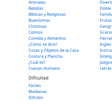
Animales
Divert
Bebidas
Doble
Bíblicas y Religiosas
Famili
Buenísimas
Frutas
Chistosas
Geogr
Colmos
Graci
Comida y Alimentos
Herra
¿Cómo se dice?
Ingles
Cosas y Objetos de la Casa
Instr
Costura y Plancha
Inteli
¿Cuál es?
Juegos
Cuerpo Humano
Letras
Dificultad
Fáciles
Medianas
Dificiles