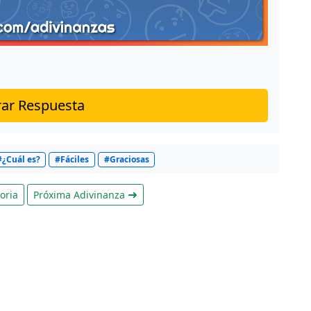
ar Respuesta
#¿Cuál es?
#Fáciles
#Graciosas
oria
Próxima Adivinanza