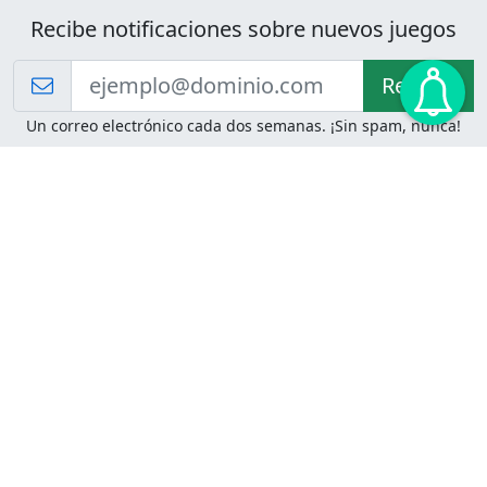
Recibe notificaciones sobre nuevos juegos
Recibir!
Un correo electrónico cada dos semanas. ¡Sin spam, nunca!
Juegos de Lógica
Juegos Mentales
Acertijo de Einstein
2048
Desafíos de Lógica
Pasatiempos
Problemas de Lógica
4 Colores
Juego de Memoria
Pinball
Rompe Todo
Serpientes y Escaleras
Adivinanzas
Juegos para Imprimir
Adivinanzas con Respuestas
Adivinanzas para Imprimir
Adivinanzas Fáciles
Desafíos de Lógica para