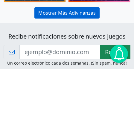
Mostrar Más Adivinanzas
Recibe notificaciones sobre nuevos juegos
Recibir!
Un correo electrónico cada dos semanas. ¡Sin spam, nunca!
Juegos de Lógica
Juegos Mentales
Acertijo de Einstein
2048
Desafíos de Lógica
Pasatiempos
Problemas de Lógica
4 Colores
Juego de Memoria
Pinball
Rompe Todo