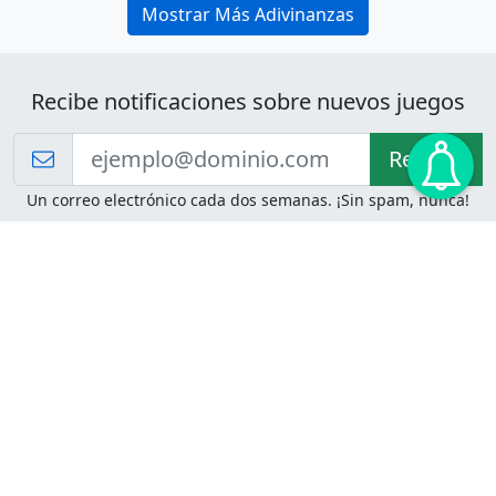
Mostrar Más Adivinanzas
Recibe notificaciones sobre nuevos juegos
Recibir!
Un correo electrónico cada dos semanas. ¡Sin spam, nunca!
Juegos de Lógica
Juegos Mentales
Acertijo de Einstein
2048
Desafíos de Lógica
Pasatiempos
Problemas de Lógica
4 Colores
Juego de Memoria
Pinball
Rompe Todo
Serpientes y Escaleras