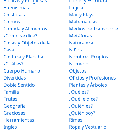
Bíblicas y Religiosas
Libros y Escritura
Buenísimas
Lógica
Chistosas
Mar y Playa
Colmos
Matematicas
Comida y Alimentos
Medios de Transporte
¿Cómo se dice?
Metáforas
Cosas y Objetos de la
Naturaleza
Casa
Niños
Costura y Plancha
Nombres Propios
¿Cuál es?
Números
Cuerpo Humano
Objetos
Divertidas
Oficios y Profesiones
Doble Sentido
Plantas y Árboles
Familia
¿Qué es?
Frutas
¿Qué le dice?
Geografia
¿Quién es?
Graciosas
¿Quién soy?
Herramientas
Rimas
Ingles
Ropa y Vestuario