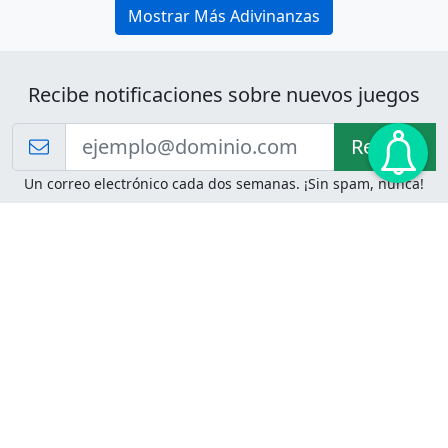
Mostrar Más Adivinanzas
Recibe notificaciones sobre nuevos juegos
Recibir!
Un correo electrónico cada dos semanas. ¡Sin spam, nunca!
Juegos de Lógica
Juegos Mentales
Acertijo de Einstein
2048
Desafíos de Lógica
Pasatiempos
Problemas de Lógica
4 Colores
Juego de Memoria
Pinball
Rompe Todo
Serpientes y Escaleras