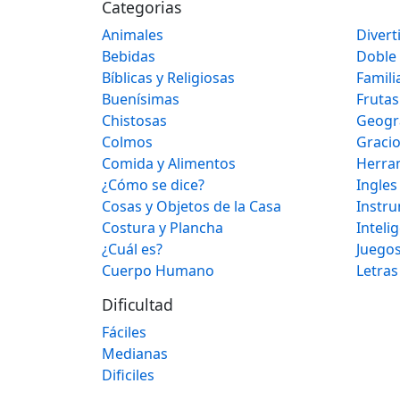
Categorias
Animales
Divert
Bebidas
Doble
Bíblicas y Religiosas
Famili
Buenísimas
Frutas
Chistosas
Geogr
Colmos
Graci
Comida y Alimentos
Herra
¿Cómo se dice?
Ingles
Cosas y Objetos de la Casa
Instr
Costura y Plancha
Inteli
¿Cuál es?
Juegos
Cuerpo Humano
Letras
Dificultad
Fáciles
Medianas
Dificiles