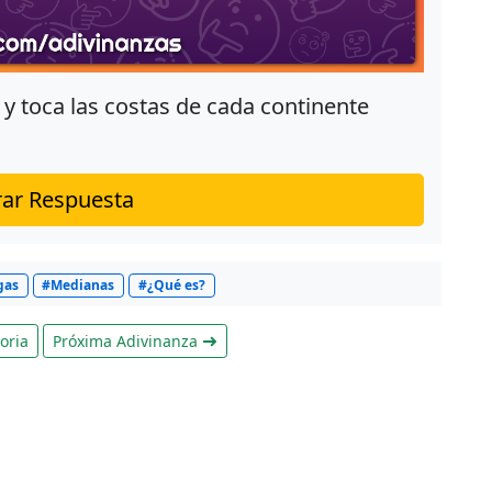
al y toca las costas de cada continente
ar Respuesta
gas
#Medianas
#¿Qué es?
oria
Próxima Adivinanza