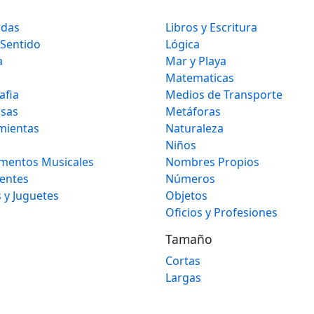
idas
Libros y Escritura
 Sentido
Lógica
a
Mar y Playa
Matematicas
afia
Medios de Transporte
osas
Metáforas
mientas
Naturaleza
Niños
umentos Musicales
Nombres Propios
gentes
Números
 y Juguetes
Objetos
Oficios y Profesiones
Tamaño
Cortas
Largas