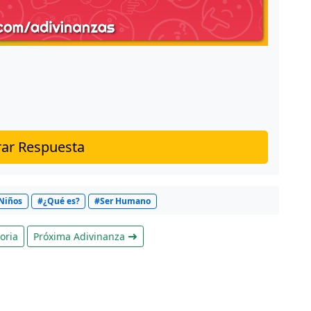
ar Respuesta
Niños
#¿Qué es?
#Ser Humano
oria
Próxima Adivinanza