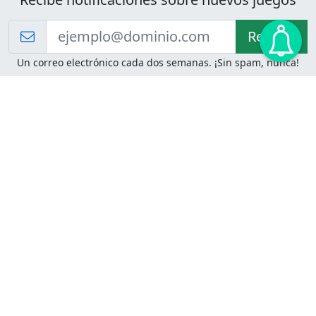
Recibir!
Un correo electrónico cada dos semanas. ¡Sin spam, nunca!
Juegos de Lógica
Juegos Mentales
Acertijo de Einstein
2048
Desafíos de Lógica
Pasatiempos
Problemas de Lógica
4 Colores
Juego de Memoria
Pinball
Rompe Todo
Serpientes y Escaleras
Adivinanzas
Juegos para Imprimir
Adivinanzas con Respuestas
Adivinanzas para Imprimir
Adivinanzas Fáciles
Desafíos de Lógica para
Adivinanzas Difíciles
Imprimir