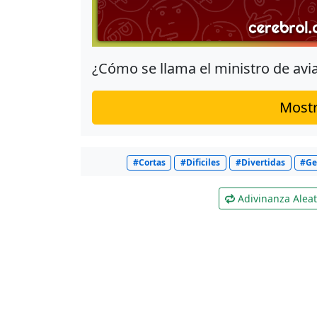
¿Cómo se llama el ministro de avi
Mostr
#Cortas
#Dificiles
#Divertidas
#Ge
Adivinanza Aleat