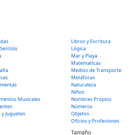
idas
Libros y Escritura
 Sentido
Lógica
a
Mar y Playa
Matematicas
afia
Medios de Transporte
osas
Metáforas
mientas
Naturaleza
Niños
umentos Musicales
Nombres Propios
gentes
Números
 y Juguetes
Objetos
Oficios y Profesiones
Tamaño