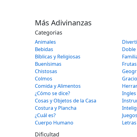
Más Adivinanzas
Categorias
Animales
Divert
Bebidas
Doble
Bíblicas y Religiosas
Famili
Buenísimas
Frutas
Chistosas
Geogr
Colmos
Graci
Comida y Alimentos
Herra
¿Cómo se dice?
Ingles
Cosas y Objetos de la Casa
Instr
Costura y Plancha
Inteli
¿Cuál es?
Juegos
Cuerpo Humano
Letras
Dificultad