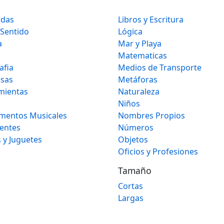
idas
Libros y Escritura
 Sentido
Lógica
a
Mar y Playa
Matematicas
afia
Medios de Transporte
osas
Metáforas
mientas
Naturaleza
Niños
umentos Musicales
Nombres Propios
gentes
Números
 y Juguetes
Objetos
Oficios y Profesiones
Tamaño
Cortas
Largas