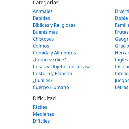
Categorias
Animales
Divert
Bebidas
Doble
Bíblicas y Religiosas
Famili
Buenísimas
Frutas
Chistosas
Geogr
Colmos
Graci
Comida y Alimentos
Herra
¿Cómo se dice?
Ingles
Cosas y Objetos de la Casa
Instr
Costura y Plancha
Inteli
¿Cuál es?
Juegos
Cuerpo Humano
Letras
Dificultad
Fáciles
Medianas
Dificiles