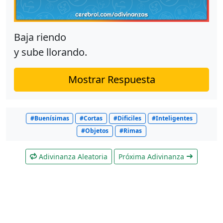
Baja riendo
y sube llorando.
Mostrar Respuesta
#Buenísimas
#Cortas
#Dificiles
#Inteligentes
#Objetos
#Rimas
Adivinanza Aleatoria
Próxima Adivinanza