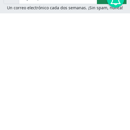
Un correo electrónico cada dos semanas. ¡Sin spam, nunca!
Juegos de Lógica
Juegos Mentales
Acertijo de Einstein
2048
Desafíos de Lógica
Pasatiempos
Problemas de Lógica
4 Colores
Juego de Memoria
Pinball
Rompe Todo
Serpientes y Escaleras
Adivinanzas
Juegos para Imprimir
Adivinanzas con Respuestas
Adivinanzas para Imprimir
Adivinanzas Fáciles
Desafíos de Lógica para
Adivinanzas Difíciles
Imprimir
Adivinanzas para Niños
Problemas de Lógica para
Adivinanzas Inteligentes
Imprimir
Adivinanzas Matematicas