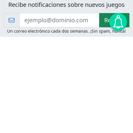
Recibe notificaciones sobre nuevos juegos
Recibir!
Un correo electrónico cada dos semanas. ¡Sin spam, nunca!
Juegos de Lógica
Juegos Mentales
Acertijo de Einstein
2048
Desafíos de Lógica
Pasatiempos
Problemas de Lógica
4 Colores
Juego de Memoria
Pinball
Rompe Todo
Serpientes y Escaleras
Adivinanzas
Juegos para Imprimir
Adivinanzas con Respuestas
Adivinanzas para Imprimir
Adivinanzas Fáciles
Desafíos de Lógica para