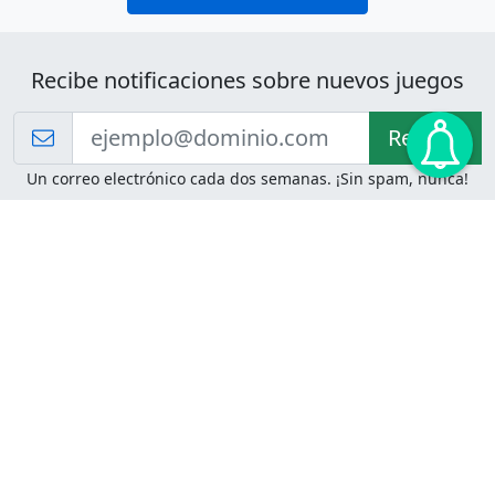
Recibe notificaciones sobre nuevos juegos
Recibir!
Un correo electrónico cada dos semanas. ¡Sin spam, nunca!
Juegos de Lógica
Juegos Mentales
Acertijo de Einstein
2048
Desafíos de Lógica
Pasatiempos
Problemas de Lógica
4 Colores
Juego de Memoria
Pinball
Rompe Todo
Serpientes y Escaleras
Adivinanzas
Juegos para Imprimir