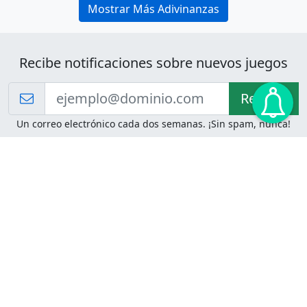
Mostrar Más Adivinanzas
Recibe notificaciones sobre nuevos juegos
Recibir!
Un correo electrónico cada dos semanas. ¡Sin spam, nunca!
Juegos de Lógica
Juegos Mentales
Acertijo de Einstein
2048
Desafíos de Lógica
Pasatiempos
Problemas de Lógica
4 Colores
Juego de Memoria
Pinball
Rompe Todo
Serpientes y Escaleras