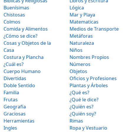
Bíblicas y Religiosas
Libros y Escritura
Buenísimas
Lógica
Chistosas
Mar y Playa
Colmos
Matematicas
Comida y Alimentos
Medios de Transporte
¿Cómo se dice?
Metáforas
Cosas y Objetos de la
Naturaleza
Casa
Niños
Costura y Plancha
Nombres Propios
¿Cuál es?
Números
Cuerpo Humano
Objetos
Divertidas
Oficios y Profesiones
Doble Sentido
Plantas y Árboles
Familia
¿Qué es?
Frutas
¿Qué le dice?
Geografia
¿Quién es?
Graciosas
¿Quién soy?
Herramientas
Rimas
Ingles
Ropa y Vestuario