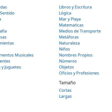
idas
Libros y Escritura
 Sentido
Lógica
a
Mar y Playa
Matematicas
afia
Medios de Transporte
osas
Metáforas
mientas
Naturaleza
Niños
umentos Musicales
Nombres Propios
gentes
Números
 y Juguetes
Objetos
Oficios y Profesiones
Tamaño
Cortas
Largas