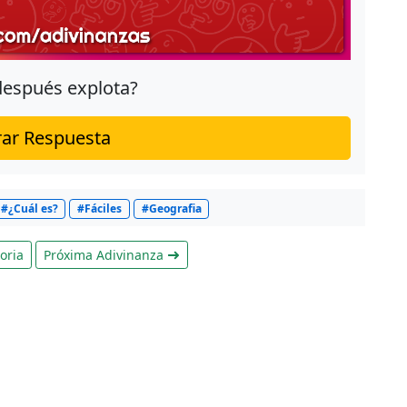
 después explota?
ar Respuesta
#¿Cuál es?
#Fáciles
#Geografia
oria
Próxima Adivinanza