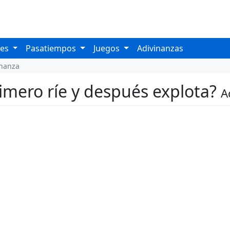
les
Pasatiempos
Juegos
Adivinanzas
inanza
rimero ríe y después explota?
A