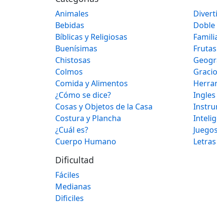
Animales
Divert
Bebidas
Doble
Bíblicas y Religiosas
Famili
Buenísimas
Frutas
Chistosas
Geogr
Colmos
Graci
Comida y Alimentos
Herra
¿Cómo se dice?
Ingles
Cosas y Objetos de la Casa
Instr
Costura y Plancha
Inteli
¿Cuál es?
Juegos
Cuerpo Humano
Letras
Dificultad
Fáciles
Medianas
Dificiles