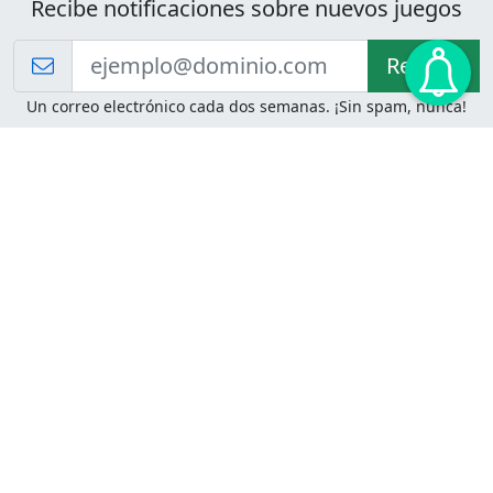
Recibe notificaciones sobre nuevos juegos
Recibir!
Un correo electrónico cada dos semanas. ¡Sin spam, nunca!
Juegos de Lógica
Juegos Mentales
Acertijo de Einstein
2048
Desafíos de Lógica
Pasatiempos
Problemas de Lógica
4 Colores
Juego de Memoria
Pinball
Rompe Todo
Serpientes y Escaleras
Adivinanzas
Juegos para Imprimir
Adivinanzas con Respuestas
Adivinanzas para Imprimir
Adivinanzas Fáciles
Desafíos de Lógica para
Adivinanzas Difíciles
Imprimir