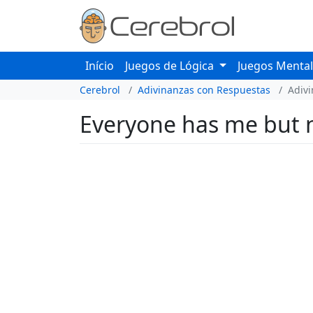
Início
Juegos de Lógica
Juegos Menta
Cerebrol
Adivinanzas con Respuestas
Adiv
Everyone has me but 