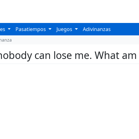
les
Pasatiempos
Juegos
Adivinanzas
inanza
nobody can lose me. What am