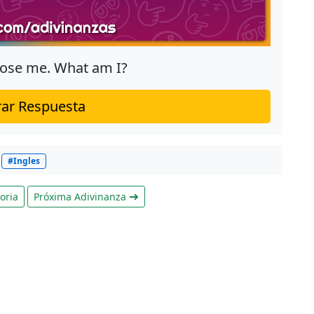
lose me. What am I?
ar Respuesta
#Ingles
oria
Próxima Adivinanza