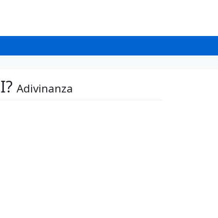
 I?
Adivinanza