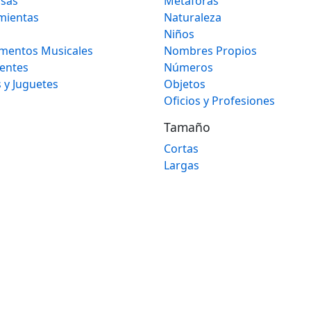
osas
Metáforas
mientas
Naturaleza
Niños
umentos Musicales
Nombres Propios
gentes
Números
 y Juguetes
Objetos
Oficios y Profesiones
Tamaño
Cortas
Largas