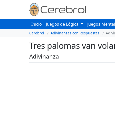
Início
Juegos de Lógica
Juegos Menta
Cerebrol
Adivinanzas con Respuestas
Adiv
Tres palomas van volan
Adivinanza