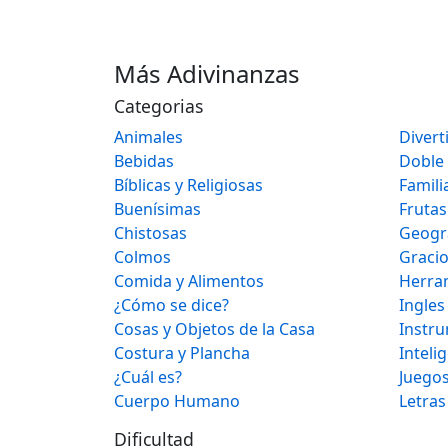
Más Adivinanzas
Categorias
Animales
Divert
Bebidas
Doble
Bíblicas y Religiosas
Famili
Buenísimas
Frutas
Chistosas
Geogr
Colmos
Graci
Comida y Alimentos
Herra
¿Cómo se dice?
Ingles
Cosas y Objetos de la Casa
Instr
Costura y Plancha
Inteli
¿Cuál es?
Juegos
Cuerpo Humano
Letras
Dificultad