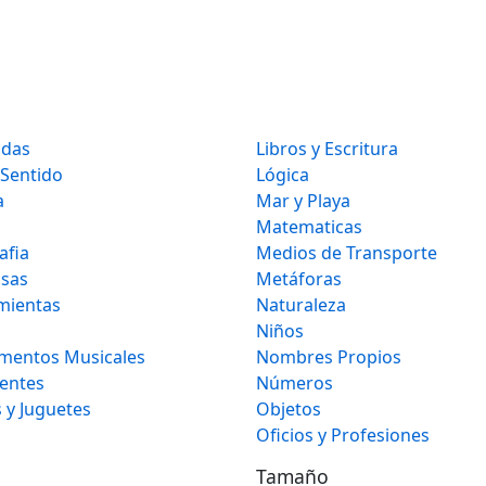
idas
Libros y Escritura
 Sentido
Lógica
a
Mar y Playa
Matematicas
afia
Medios de Transporte
osas
Metáforas
mientas
Naturaleza
Niños
umentos Musicales
Nombres Propios
gentes
Números
 y Juguetes
Objetos
Oficios y Profesiones
Tamaño