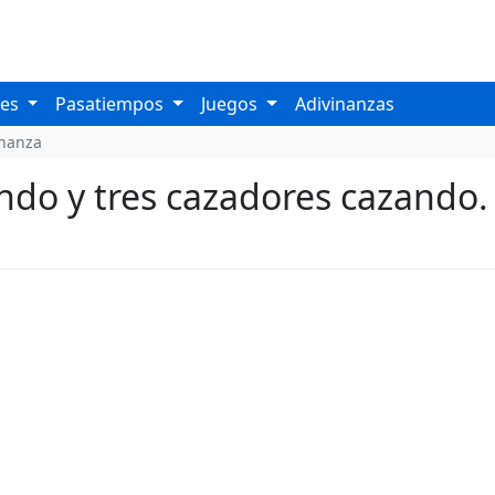
les
Pasatiempos
Juegos
Adivinanzas
inanza
do y tres cazadores cazando. 