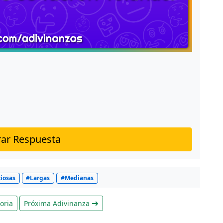
ar Respuesta
iosas
#Largas
#Medianas
oria
Próxima Adivinanza