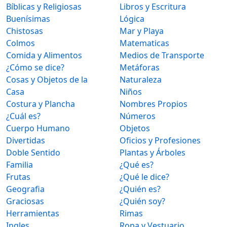
Bíblicas y Religiosas
Libros y Escritura
Buenísimas
Lógica
Chistosas
Mar y Playa
Colmos
Matematicas
Comida y Alimentos
Medios de Transporte
¿Cómo se dice?
Metáforas
Cosas y Objetos de la
Naturaleza
Casa
Niños
Costura y Plancha
Nombres Propios
¿Cuál es?
Números
Cuerpo Humano
Objetos
Divertidas
Oficios y Profesiones
Doble Sentido
Plantas y Árboles
Familia
¿Qué es?
Frutas
¿Qué le dice?
Geografia
¿Quién es?
Graciosas
¿Quién soy?
Herramientas
Rimas
Ingles
Ropa y Vestuario