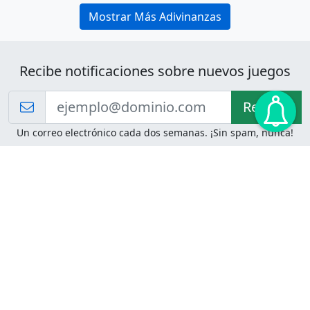
Mostrar Más Adivinanzas
Recibe notificaciones sobre nuevos juegos
Recibir!
Un correo electrónico cada dos semanas. ¡Sin spam, nunca!
Juegos de Lógica
Juegos Mentales
Acertijo de Einstein
2048
Desafíos de Lógica
Pasatiempos
Problemas de Lógica
4 Colores
Juego de Memoria
Pinball
Rompe Todo
Serpientes y Escaleras