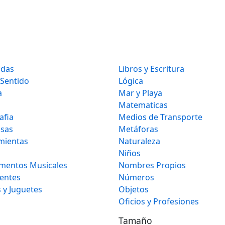
idas
Libros y Escritura
 Sentido
Lógica
a
Mar y Playa
Matematicas
afia
Medios de Transporte
osas
Metáforas
mientas
Naturaleza
Niños
umentos Musicales
Nombres Propios
gentes
Números
 y Juguetes
Objetos
Oficios y Profesiones
Tamaño