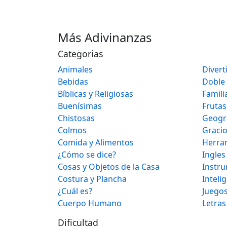
Más Adivinanzas
Categorias
Animales
Divert
Bebidas
Doble
Bíblicas y Religiosas
Famili
Buenísimas
Frutas
Chistosas
Geogr
Colmos
Graci
Comida y Alimentos
Herra
¿Cómo se dice?
Ingles
Cosas y Objetos de la Casa
Instr
Costura y Plancha
Inteli
¿Cuál es?
Juegos
Cuerpo Humano
Letras
Dificultad