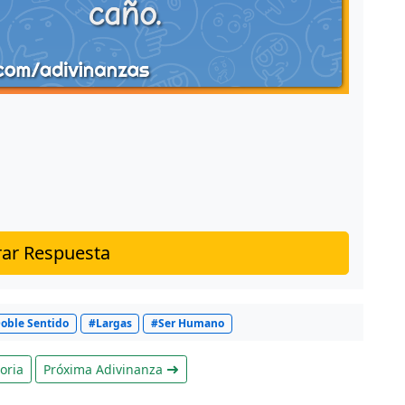
,
ar Respuesta
oble Sentido
#Largas
#Ser Humano
oria
Próxima Adivinanza