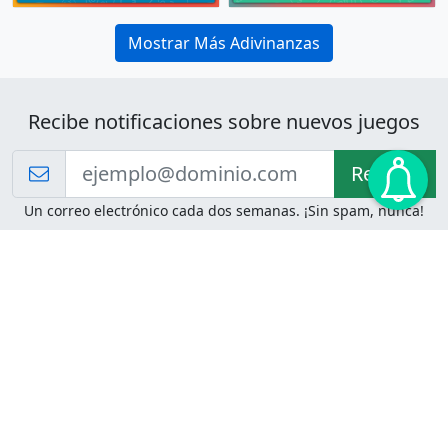
Mostrar Más Adivinanzas
Recibe notificaciones sobre nuevos juegos
Recibir!
Un correo electrónico cada dos semanas. ¡Sin spam, nunca!
Juegos de Lógica
Juegos Mentales
Acertijo de Einstein
2048
Desafíos de Lógica
Pasatiempos
Problemas de Lógica
4 Colores
Juego de Memoria
Pinball
Rompe Todo