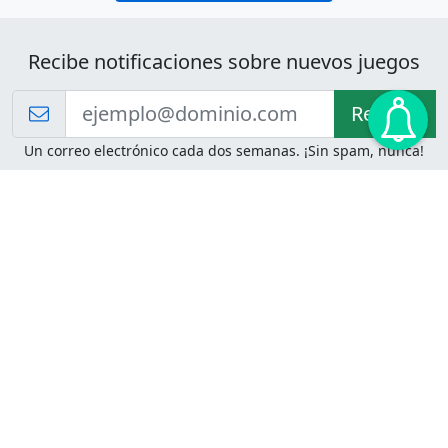
Recibe notificaciones sobre nuevos juegos
Recibir!
Un correo electrónico cada dos semanas. ¡Sin spam, nunca!
Juegos de Lógica
Juegos Mentales
Acertijo de Einstein
2048
Desafíos de Lógica
Pasatiempos
Problemas de Lógica
4 Colores
Juego de Memoria
Pinball
Rompe Todo
Serpientes y Escaleras
Adivinanzas
Juegos para Imprimir