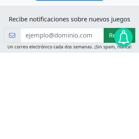
Recibe notificaciones sobre nuevos juegos
Recibir!
Un correo electrónico cada dos semanas. ¡Sin spam, nunca!
Juegos de Lógica
Juegos Mentales
Acertijo de Einstein
2048
Desafíos de Lógica
Pasatiempos
Problemas de Lógica
4 Colores
Juego de Memoria
Pinball
Rompe Todo
Serpientes y Escaleras
Adivinanzas
Juegos para Imprimir