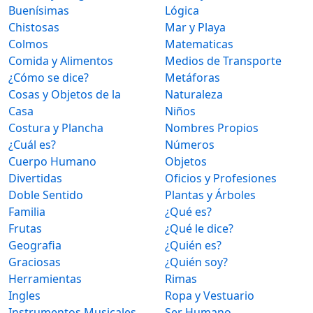
Buenísimas
Lógica
Chistosas
Mar y Playa
Colmos
Matematicas
Comida y Alimentos
Medios de Transporte
¿Cómo se dice?
Metáforas
Cosas y Objetos de la
Naturaleza
Casa
Niños
Costura y Plancha
Nombres Propios
¿Cuál es?
Números
Cuerpo Humano
Objetos
Divertidas
Oficios y Profesiones
Doble Sentido
Plantas y Árboles
Familia
¿Qué es?
Frutas
¿Qué le dice?
Geografia
¿Quién es?
Graciosas
¿Quién soy?
Herramientas
Rimas
Ingles
Ropa y Vestuario
Instrumentos Musicales
Ser Humano