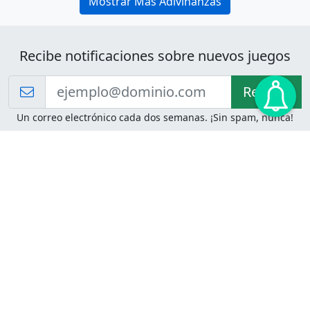
Mostrar Más Adivinanzas
Recibe notificaciones sobre nuevos juegos
Recibir!
Un correo electrónico cada dos semanas. ¡Sin spam, nunca!
Juegos de Lógica
Juegos Mentales
Acertijo de Einstein
2048
Desafíos de Lógica
Pasatiempos
Problemas de Lógica
4 Colores
Juego de Memoria
Pinball
Rompe Todo
Serpientes y Escaleras