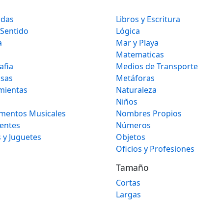
idas
Libros y Escritura
 Sentido
Lógica
a
Mar y Playa
Matematicas
afia
Medios de Transporte
osas
Metáforas
mientas
Naturaleza
Niños
umentos Musicales
Nombres Propios
gentes
Números
 y Juguetes
Objetos
Oficios y Profesiones
Tamaño
Cortas
Largas