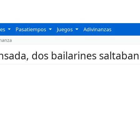
les
Pasatiempos
Juegos
Adivinanzas
inanza
nsada, dos bailarines saltaban