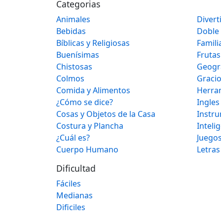
Categorias
Animales
Divert
Bebidas
Doble
Bíblicas y Religiosas
Famili
Buenísimas
Frutas
Chistosas
Geogr
Colmos
Graci
Comida y Alimentos
Herra
¿Cómo se dice?
Ingles
Cosas y Objetos de la Casa
Instr
Costura y Plancha
Inteli
¿Cuál es?
Juegos
Cuerpo Humano
Letras
Dificultad
Fáciles
Medianas
Dificiles