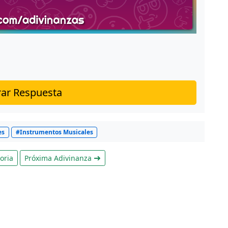
ar Respuesta
es
#Instrumentos Musicales
oria
Próxima Adivinanza