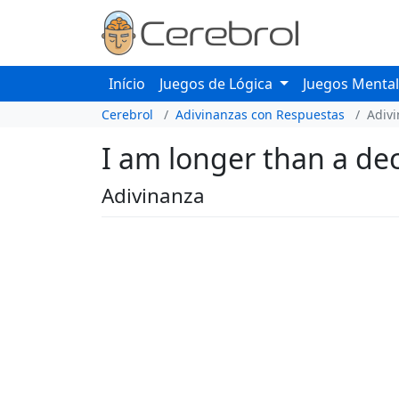
Início
Juegos de Lógica
Juegos Menta
Cerebrol
Adivinanzas con Respuestas
Adiv
I am longer than a de
Adivinanza