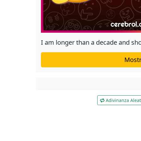
I am longer than a decade and sho
Mostr
Adivinanza Aleat