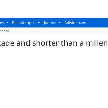
les
Pasatiempos
Juegos
Adivinanzas
inanza
cade and shorter than a mille