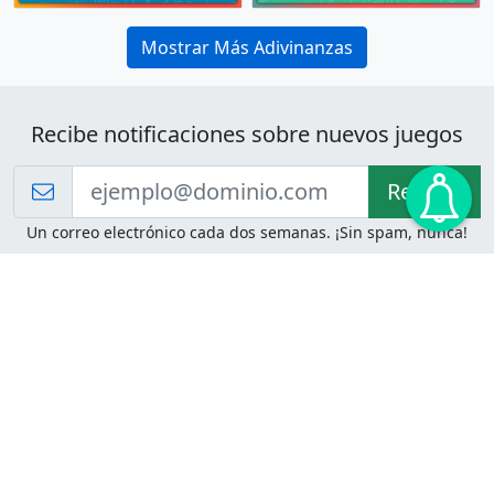
Mostrar Más Adivinanzas
Recibe notificaciones sobre nuevos juegos
Recibir!
Un correo electrónico cada dos semanas. ¡Sin spam, nunca!
Juegos de Lógica
Juegos Mentales
Acertijo de Einstein
2048
Desafíos de Lógica
Pasatiempos
Problemas de Lógica
4 Colores
Juego de Memoria
Pinball
Rompe Todo