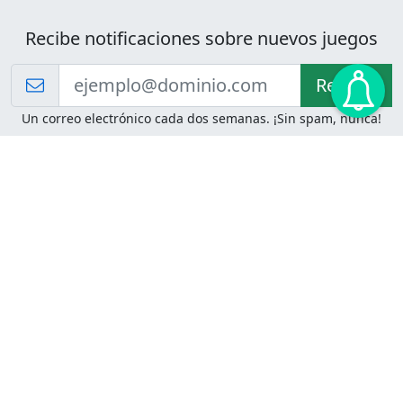
Recibe notificaciones sobre nuevos juegos
Recibir!
Un correo electrónico cada dos semanas. ¡Sin spam, nunca!
Juegos de Lógica
Juegos Mentales
Acertijo de Einstein
2048
Desafíos de Lógica
Pasatiempos
Problemas de Lógica
4 Colores
Juego de Memoria
Pinball
Rompe Todo
Serpientes y Escaleras
Adivinanzas
Juegos para Imprimir
Adivinanzas con Respuestas
Adivinanzas para Imprimir