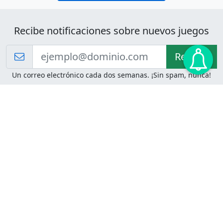
Recibe notificaciones sobre nuevos juegos
Recibir!
Un correo electrónico cada dos semanas. ¡Sin spam, nunca!
Juegos de Lógica
Juegos Mentales
Acertijo de Einstein
2048
Desafíos de Lógica
Pasatiempos
Problemas de Lógica
4 Colores
Juego de Memoria
Pinball
Rompe Todo
Serpientes y Escaleras
Adivinanzas
Juegos para Imprimir