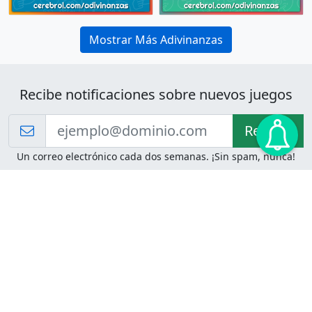
Mostrar Más Adivinanzas
Recibe notificaciones sobre nuevos juegos
Recibir!
Un correo electrónico cada dos semanas. ¡Sin spam, nunca!
Juegos de Lógica
Juegos Mentales
Acertijo de Einstein
2048
Desafíos de Lógica
Pasatiempos
Problemas de Lógica
4 Colores
Juego de Memoria
Pinball