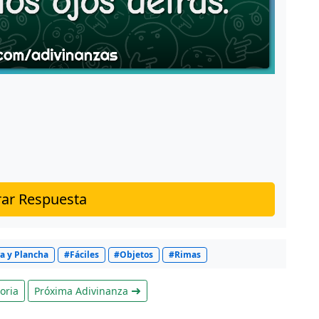
ar Respuesta
a y Plancha
#Fáciles
#Objetos
#Rimas
oria
Próxima Adivinanza