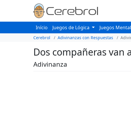
Início
Juegos de Lógica
Juegos Menta
Cerebrol
Adivinanzas con Respuestas
Adiv
Dos compañeras van al 
Adivinanza