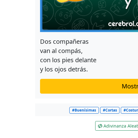
Dos compañeras
van al compás,
con los pies delante
y los ojos detrás.
Mostr
#Buenísimas
#Cortas
#Costur
Adivinanza Aleat