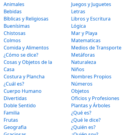
Animales
Juegos y Juguetes
Bebidas
Letras
Bíblicas y Religiosas
Libros y Escritura
Buenísimas
Lógica
Chistosas
Mar y Playa
Colmos
Matematicas
Comida y Alimentos
Medios de Transporte
¿Cómo se dice?
Metáforas
Cosas y Objetos de la
Naturaleza
Casa
Niños
Costura y Plancha
Nombres Propios
¿Cuál es?
Números
Cuerpo Humano
Objetos
Divertidas
Oficios y Profesiones
Doble Sentido
Plantas y Árboles
Familia
¿Qué es?
Frutas
¿Qué le dice?
Geografia
¿Quién es?
Graciosas
¿Quién soy?