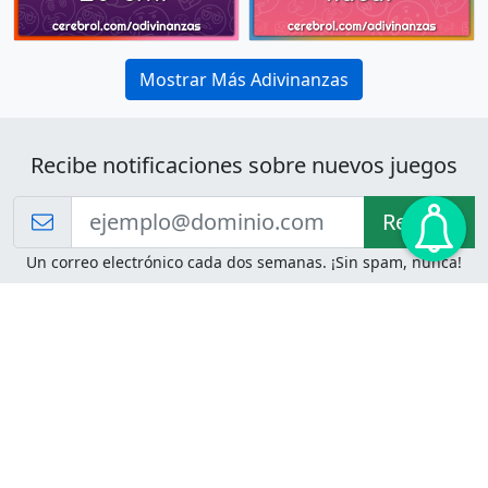
Mostrar Más Adivinanzas
Recibe notificaciones sobre nuevos juegos
Recibir!
Un correo electrónico cada dos semanas. ¡Sin spam, nunca!
Juegos de Lógica
Juegos Mentales
Acertijo de Einstein
2048
Desafíos de Lógica
Pasatiempos
Problemas de Lógica
4 Colores
Juego de Memoria
Pinball