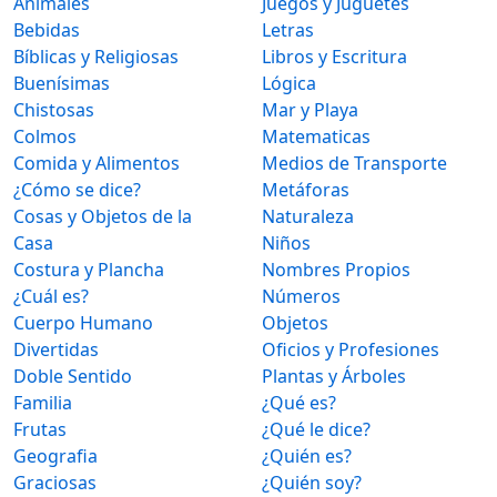
Animales
Juegos y Juguetes
Bebidas
Letras
Bíblicas y Religiosas
Libros y Escritura
Buenísimas
Lógica
Chistosas
Mar y Playa
Colmos
Matematicas
Comida y Alimentos
Medios de Transporte
¿Cómo se dice?
Metáforas
Cosas y Objetos de la
Naturaleza
Casa
Niños
Costura y Plancha
Nombres Propios
¿Cuál es?
Números
Cuerpo Humano
Objetos
Divertidas
Oficios y Profesiones
Doble Sentido
Plantas y Árboles
Familia
¿Qué es?
Frutas
¿Qué le dice?
Geografia
¿Quién es?
Graciosas
¿Quién soy?