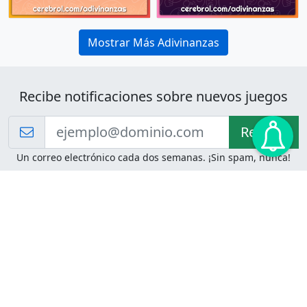
Mostrar Más Adivinanzas
Recibe notificaciones sobre nuevos juegos
Recibir!
Un correo electrónico cada dos semanas. ¡Sin spam, nunca!
Juegos de Lógica
Juegos Mentales
Acertijo de Einstein
2048
Desafíos de Lógica
Pasatiempos
Problemas de Lógica
4 Colores
Juego de Memoria
Pinball