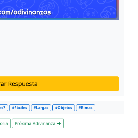
ar Respuesta
es?
#Fáciles
#Largas
#Objetos
#Rimas
oria
Próxima Adivinanza