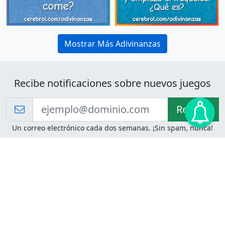
Mostrar Más Adivinanzas
Recibe notificaciones sobre nuevos juegos
Recibir!
Un correo electrónico cada dos semanas. ¡Sin spam, nunca!
Juegos de Lógica
Juegos Mentales
Acertijo de Einstein
2048
Desafíos de Lógica
Pasatiempos
Problemas de Lógica
4 Colores
Juego de Memoria