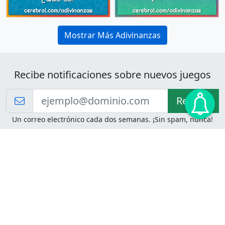
Mostrar Más Adivinanzas
Recibe notificaciones sobre nuevos juegos
Recibir!
Un correo electrónico cada dos semanas. ¡Sin spam, nunca!
Juegos de Lógica
Juegos Mentales
Acertijo de Einstein
2048
Desafíos de Lógica
Pasatiempos
Problemas de Lógica
4 Colores
Juego de Memoria
Pinball