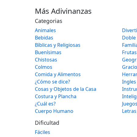
Más Adivinanzas
Categorias
Animales
Divert
Bebidas
Doble
Bíblicas y Religiosas
Famili
Buenísimas
Frutas
Chistosas
Geogr
Colmos
Graci
Comida y Alimentos
Herra
¿Cómo se dice?
Ingles
Cosas y Objetos de la Casa
Instr
Costura y Plancha
Inteli
¿Cuál es?
Juegos
Cuerpo Humano
Letras
Dificultad
Fáciles