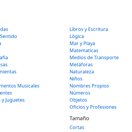
idas
Libros y Escritura
 Sentido
Lógica
a
Mar y Playa
Matematicas
afia
Medios de Transporte
osas
Metáforas
mientas
Naturaleza
Niños
umentos Musicales
Nombres Propios
gentes
Números
 y Juguetes
Objetos
Oficios y Profesiones
Tamaño
Cortas