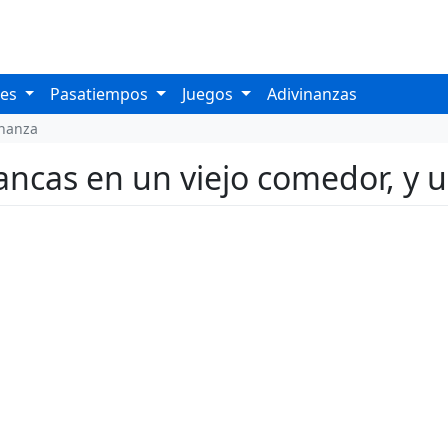
les
Pasatiempos
Juegos
Adivinanzas
inanza
blancas en un viejo comedor, y u