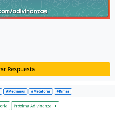
ar Respuesta
#Medianas
#Metáforas
#Rimas
oria
Próxima Adivinanza