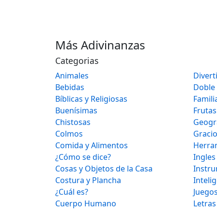
Más Adivinanzas
Categorias
Animales
Divert
Bebidas
Doble
Bíblicas y Religiosas
Famili
Buenísimas
Frutas
Chistosas
Geogr
Colmos
Graci
Comida y Alimentos
Herra
¿Cómo se dice?
Ingles
Cosas y Objetos de la Casa
Instr
Costura y Plancha
Inteli
¿Cuál es?
Juegos
Cuerpo Humano
Letras