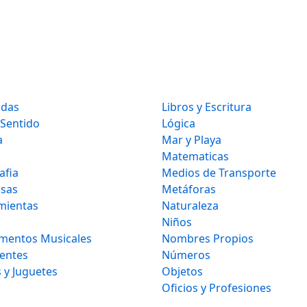
idas
Libros y Escritura
 Sentido
Lógica
a
Mar y Playa
Matematicas
afia
Medios de Transporte
osas
Metáforas
mientas
Naturaleza
Niños
umentos Musicales
Nombres Propios
gentes
Números
 y Juguetes
Objetos
Oficios y Profesiones