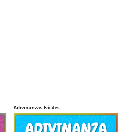
Adivinanzas Fáciles