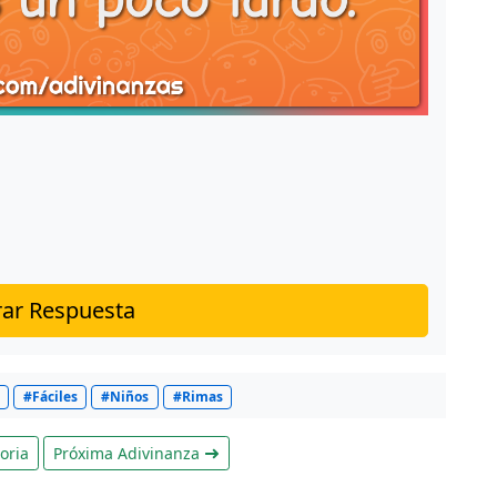
ar Respuesta
#Fáciles
#Niños
#Rimas
oria
Próxima Adivinanza