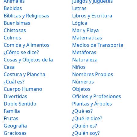
Animales
Juegos y Juguetes
Bebidas
Letras
Bíblicas y Religiosas
Libros y Escritura
Buenísimas
Lógica
Chistosas
Mar y Playa
Colmos
Matematicas
Comida y Alimentos
Medios de Transporte
¿Cómo se dice?
Metáforas
Cosas y Objetos de la
Naturaleza
Casa
Niños
Costura y Plancha
Nombres Propios
¿Cuál es?
Números
Cuerpo Humano
Objetos
Divertidas
Oficios y Profesiones
Doble Sentido
Plantas y Árboles
Familia
¿Qué es?
Frutas
¿Qué le dice?
Geografia
¿Quién es?
Graciosas
¿Quién soy?