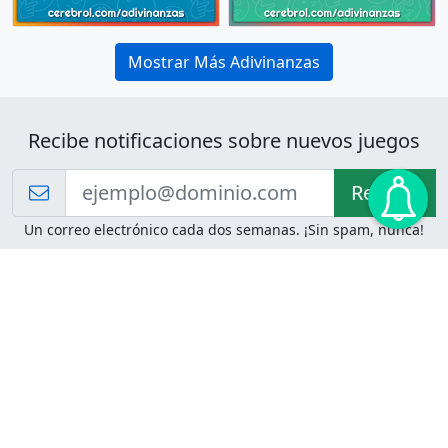
Mostrar Más Adivinanzas
Recibe notificaciones sobre nuevos juegos
Recibir!
Un correo electrónico cada dos semanas. ¡Sin spam, nunca!
Juegos de Lógica
Juegos Mentales
Acertijo de Einstein
2048
Desafíos de Lógica
Pasatiempos
Problemas de Lógica
4 Colores
Juego de Memoria
Pinball