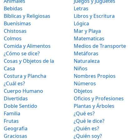
Animales
Juegos y Juguetes
Bebidas
Letras
Bíblicas y Religiosas
Libros y Escritura
Buenísimas
Lógica
Chistosas
Mar y Playa
Colmos
Matematicas
Comida y Alimentos
Medios de Transporte
¿Cómo se dice?
Metáforas
Cosas y Objetos de la
Naturaleza
Casa
Niños
Costura y Plancha
Nombres Propios
¿Cuál es?
Números
Cuerpo Humano
Objetos
Divertidas
Oficios y Profesiones
Doble Sentido
Plantas y Árboles
Familia
¿Qué es?
Frutas
¿Qué le dice?
Geografia
¿Quién es?
Graciosas
¿Quién soy?