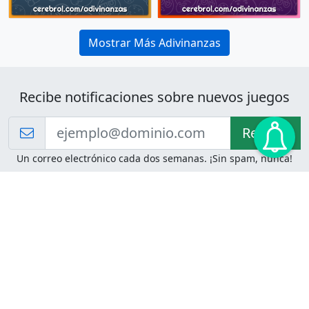
Mostrar Más Adivinanzas
Recibe notificaciones sobre nuevos juegos
Recibir!
Un correo electrónico cada dos semanas. ¡Sin spam, nunca!
Juegos de Lógica
Juegos Mentales
Acertijo de Einstein
2048
Desafíos de Lógica
Pasatiempos
Problemas de Lógica
4 Colores
Juego de Memoria
Pinball